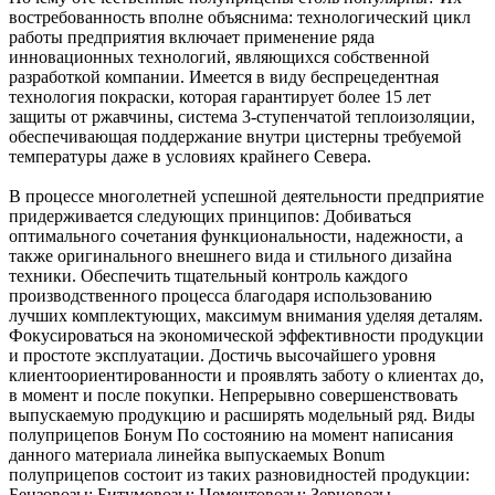
востребованность вполне объяснима: технологический цикл
работы предприятия включает применение ряда
инновационных технологий, являющихся собственной
разработкой компании. Имеется в виду беспрецедентная
технология покраски, которая гарантирует более 15 лет
защиты от ржавчины, система 3-ступенчатой теплоизоляции,
обеспечивающая поддержание внутри цистерны требуемой
температуры даже в условиях крайнего Севера.
В процессе многолетней успешной деятельности предприятие
придерживается следующих принципов: Добиваться
оптимального сочетания функциональности, надежности, а
также оригинального внешнего вида и стильного дизайна
техники. Обеспечить тщательный контроль каждого
производственного процесса благодаря использованию
лучших комплектующих, максимум внимания уделяя деталям.
Фокусироваться на экономической эффективности продукции
и простоте эксплуатации. Достичь высочайшего уровня
клиентоориентированности и проявлять заботу о клиентах до,
в момент и после покупки. Непрерывно совершенствовать
выпускаемую продукцию и расширять модельный ряд. Виды
полуприцепов Бонум По состоянию на момент написания
данного материала линейка выпускаемых Bonum
полуприцепов состоит из таких разновидностей продукции:
Бензовозы; Битумовозы; Цементовозы; Зерновозы.