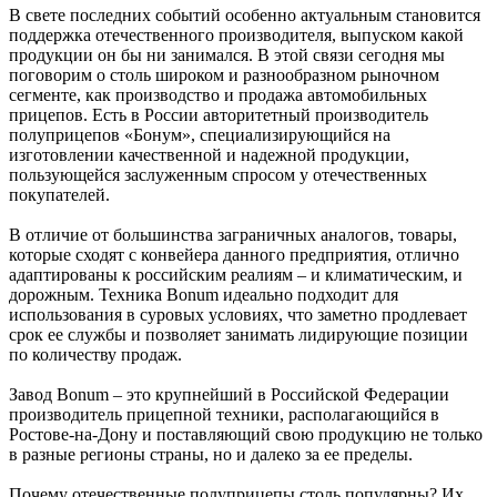
В свете последних событий особенно актуальным становится
поддержка отечественного производителя, выпуском какой
продукции он бы ни занимался. В этой связи сегодня мы
поговорим о столь широком и разнообразном рыночном
сегменте, как производство и продажа автомобильных
прицепов. Есть в России авторитетный производитель
полуприцепов «Бонум», специализирующийся на
изготовлении качественной и надежной продукции,
пользующейся заслуженным спросом у отечественных
покупателей.
В отличие от большинства заграничных аналогов, товары,
которые сходят с конвейера данного предприятия, отлично
адаптированы к российским реалиям – и климатическим, и
дорожным. Техника Bonum идеально подходит для
использования в суровых условиях, что заметно продлевает
срок ее службы и позволяет занимать лидирующие позиции
по количеству продаж.
Завод Bonum – это крупнейший в Российской Федерации
производитель прицепной техники, располагающийся в
Ростове-на-Дону и поставляющий свою продукцию не только
в разные регионы страны, но и далеко за ее пределы.
Почему отечественные полуприцепы столь популярны? Их